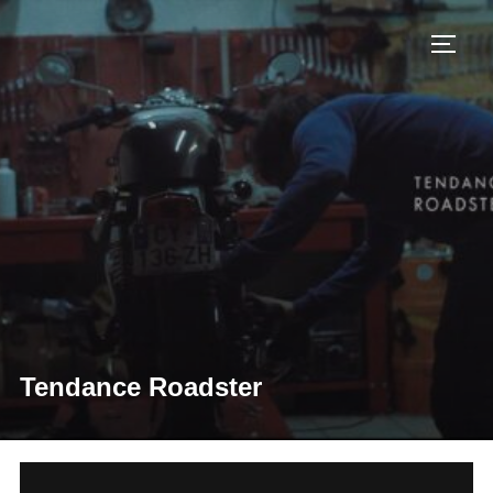
コ
ン
サイド
テ
ン
ツ
へ
ス
キ
ッ
プ
Tendance Roadster