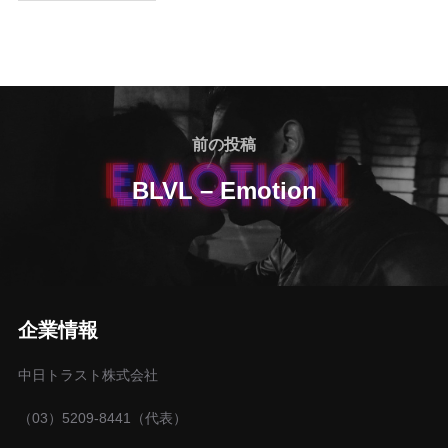
投
稿
前
前の投稿
の
ナ
BLVL – Emotion
投
ビ
稿
ゲ
ー
企業情報
シ
中日トラスト株式会社
ョ
（03）5209-8441（代表）
ン