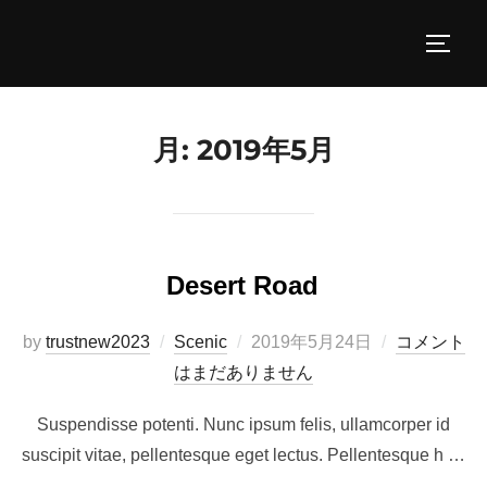
コ
ン
サイド
テ
ン
ツ
月:
2019年5月
へ
ス
キ
ッ
Desert Road
プ
投
by
trustnew2023
Scenic
2019年5月24日
コメント
稿
はまだありません
日:
Suspendisse potenti. Nunc ipsum felis, ullamcorper id
suscipit vitae, pellentesque eget lectus. Pellentesque h …